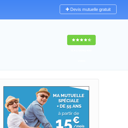
Devis mutuelle gratuit
9,4
(100%)
499
votes