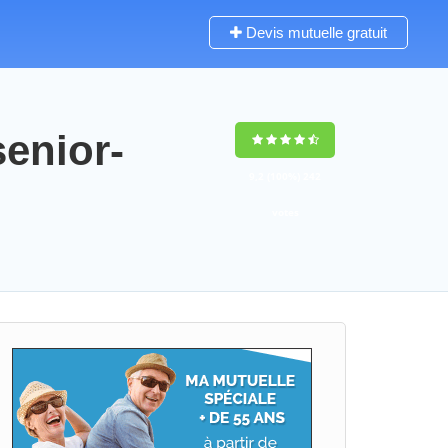
Devis mutuelle gratuit
senior-
9,2
(100%)
242
votes